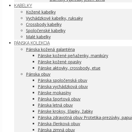
KABELKY
Kožené kabelky
Vychádzkové kabelky, ruksaky
Crossbody kabelky
Spoločenské kabelky
Malé kabelky
PÁNSKA KOLEKCIA
Pánska kožená galantéria
Pánske kožené peňaženky, manikúry
Pánske kožené opasky
Pánske aktovky, crossbody, etue
Pánska obuv
Pánska spoločenská obuv
Pánska vychádzková obuv
Pánske mokasíny
Pánska športová obuv
Pánska letná obuv
Pánske kroksy, šľapky, žabky
Pánska zdravotná obuv Protetika-prezúvky, papu
Pánska členková obuv
Pánska zimná obuv