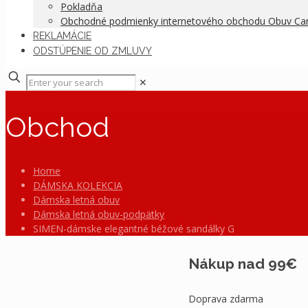
Pokladňa
Obchodné podmienky internetového obchodu Obuv C
REKLAMÁCIE
ODSTÚPENIE OD ZMLUVY
✕
Obchod
Home
DÁMSKA KOLEKCIA
Dámska letná obuv
Dámska letná obuv-podpätky
SIMEN-dámske elegantné béžové sandálky G
Nákup nad 99€
Doprava zdarma