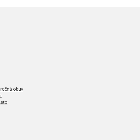
oročná obuv
a
Leto