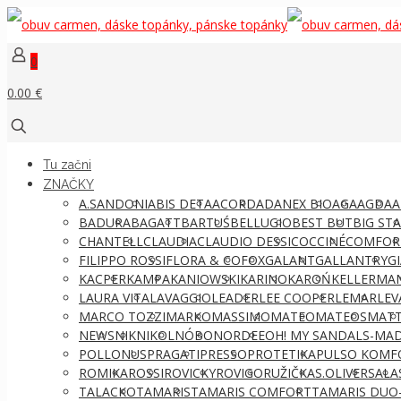
0
0.00 €
Tu začni
ZNAČKY
A.SANDONI
ABIS DETA
ACORD
ADANEX BIO
AGA
AGDA
A
BADURA
BAGATT
BARTUŚ
BELLUGIO
BEST BUT
BIG ST
CHANTELL
CLAUDIA
CLAUDIO DESSI
COCCINÉ
COMFOR
FILIPPO ROSSI
FLORA & CO
FOX
GALANT
GALLANTRY
G
KACPER
KAMPA
KANIOWSKI
KARINO
KAROŃ
KELLERMA
LAURA VITA
LAVAGGIO
LEADER
LEE COOPER
LEMAR
LEV
MARCO TOZZI
MARKO
MASSIMO
MATEO
MATEOS
MATT
NEWS
NIK
NIKOL
NÓBO
NORDEE
OH! MY SANDALS-MAD
POLLONUS
PRAGATI
PRESSO
PROTETIKA
PULSO KOMF
ROMIKA
ROSSI
ROVICKY
ROVIGO
RUŽIČKA
S.OLIVER
SALA
TALACKO
TAMARIS
TAMARIS COMFORT
TAMARIS DUO