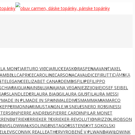
LA MONTI
ARTURO VICCI
ARUCCE
ASKOR
ASPENA
AVANTI
AXEL
AMBELL
CAPRICE
CAROLINE
CARSONA
CAVALDI
CEFIRUTTI
DÁMSKA
ST
ELEGANCE
ELIZABET CANARD
EMBIS
FILIPE
FILIPPO
S
CHIARA
IGUANA
INBLU
JANA
JANA VEGAN
JEZZI
JOLIE
JOSEF SEIBEL
KARS
LANDLEDER
LAURA BIAGGI
LAURA GIUSTI
LAURA MESSI
Y
MADE IN PL
MADE IN SPAIN
MALEDIVES
MAMMAMIA
MARCO
KEPPER
MONNARI
MUSTANG
N.E.W.S
NELES
NERO ROSSI
NESSI
ETERSON
PIERRE ANDREUS
PIERRE CARDIN
PILAR MONET
X
RENBUT
RIEKER
RIEKER TEX
RIEKER-REVOLUTION
RIZZOLI
ROBSON
BUV
SLOWWALK
SOLINGEN
STAGORS
STENSKY
T.SOKOLSKI
ELLE
VISCONI
VK REALLEATHER
VYROBENÉ V PL
WANDA
WILD
WINK