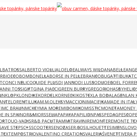
LBATROSS
ALBERTO VIOLLI
ALOELOE
ALWAYS WILD
ANABELLE
ANGE
AR
BIOECO
BOMBONELLA
BORSE IN PELLE
BRANCO
BUGATTI
BUKAT
C
T
CONCI NELI
COQUI
DE PLUS
DI JANNO
DI LUSSO
DUO
EGO
EL FORRE
IANNI TOSSI
GIFT
GINA PIACCI
GREEN BURRY
GREGORIO
HASBY
HELIO
NN
KLOP
KLONDIKE
KORDEL
KORNECKI
KOSTEX
LA BODA
LAGEN
LAN 
ANTE
LORENTI
LUKA
M.M.OLEKSY
MACCIONI
MACIEJKA
MADE IN ITAL
I
MC BRAUN
MCKEY
MIA MORE
MIDO
MIKO
MISSTIC
MONETA
MONEY 
E IN SPAIN
OR&MI
ORSSELIA
PAPAYA
PAPILION
PASS
PEDAG
PESCO
P
ORT
QUO-VADIS
R&B PACUT
RAMMIT
RAVINI
REMONTE
REMONTE TE
SAVE STEP
SC+S
SCOOTER
SENOZA
SER.GO
SILHOUETTE
SIMEN
SLOVO
-TEX
TEMPOS
TRIO
VALENTINO CREATIONS
VALERIAŚ
VENETTI
VERA P