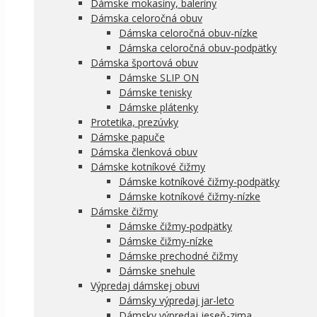
Dámske mokasíny, baleríny
Dámska celoročná obuv
Dámska celoročná obuv-nízke
Dámska celoročná obuv-podpätky
Dámska športová obuv
Dámske SLIP ON
Dámske tenisky
Dámske plátenky
Protetika, prezúvky
Dámske papuče
Dámska členková obuv
Dámske kotníkové čižmy
Dámske kotníkové čižmy-podpätky
Dámske kotníkové čižmy-nízke
Dámske čižmy
Dámske čižmy-podpätky
Dámske čižmy-nízke
Dámske prechodné čižmy
Dámske snehule
Výpredaj dámskej obuvi
Dámsky výpredaj jar-leto
Dámsky výpredaj jeseň-zima