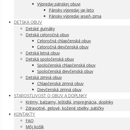
Výpredaj pánskej obuvi
Pánsky výpredaj jar-leto
Pánsky výpredaj jeseň-zima
DETSKÁ OBUV
Detské gumáky
Detská celoročná obuv
Celoročná chlapčenská obuv
Celoročná dievčenská obuv
Detská letná obuv
Detská spoločenská obuv
Spoločenská chlapčenská obuv
Spoločenská dievčenská obuv
Detská zimná obuv
Chlapčenská zimná obuv
Dievčenská zimná obuv
STAROSTLIVOSŤ O OBUV A DOPLNKY
Krémy, balzamy, leštidlá, impregnácia, doplnky
Zdravotné, gelové, kožené stielky, pätičky
KONTAKTY
FAQ
Môj košík