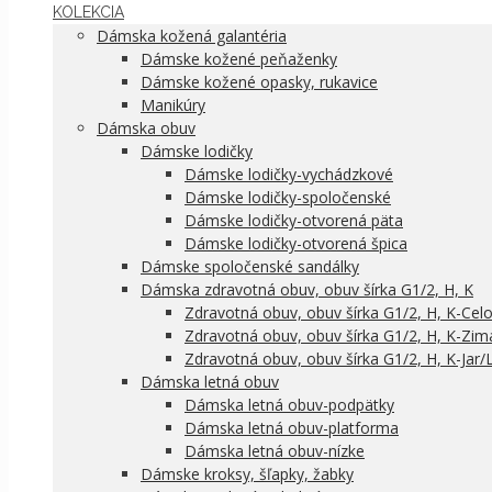
KOLEKCIA
Dámska kožená galantéria
Dámske kožené peňaženky
Dámske kožené opasky, rukavice
Manikúry
Dámska obuv
Dámske lodičky
Dámske lodičky-vychádzkové
Dámske lodičky-spoločenské
Dámske lodičky-otvorená päta
Dámske lodičky-otvorená špica
Dámske spoločenské sandálky
Dámska zdravotná obuv, obuv šírka G1/2, H, K
Zdravotná obuv, obuv šírka G1/2, H, K-Cel
Zdravotná obuv, obuv šírka G1/2, H, K-Zim
Zdravotná obuv, obuv šírka G1/2, H, K-Jar/
Dámska letná obuv
Dámska letná obuv-podpätky
Dámska letná obuv-platforma
Dámska letná obuv-nízke
Dámske kroksy, šľapky, žabky