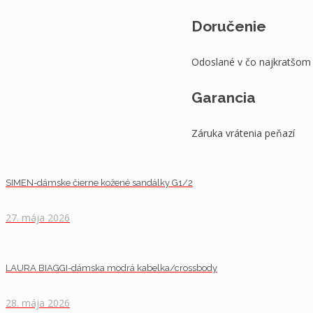
Doručenie
Odoslané v čo najkratšom
Garancia
Záruka vrátenia peňazí
SIMEN-dámske čierne kožené sandálky G1/2
27. mája 2026
LAURA BIAGGI-dámska modrá kabelka/crossbody
28. mája 2026