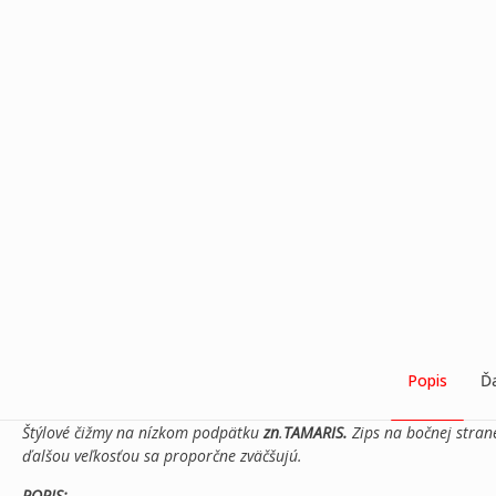
Popis
Ďa
Štýlové čižmy na nízkom podpätku
zn
.
TAMARIS.
Zips na bočnej stra
ďalšou veľkosťou sa proporčne zväčšujú.
POPIS: