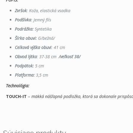
Zvršok
: Koža, elastická vsadka
Podšívka
: Jemný flís
Podrážka:
Syntetika
Šírka obuvi:
G/bežná/
Celková výška obuvi
: 41 cm
Obvod lýtka
: 37-38 cm
/veľkosť 38/
Podpätok:
5 cm
Platforma:
3,5
cm
Technológia:
TOUCH-IT
–
mäkká nášľapná podložka, ktorá sa dokonale prispôsob
Zvršok
Recenzie
Nikto zatiaľ nepridal hodnotenie.