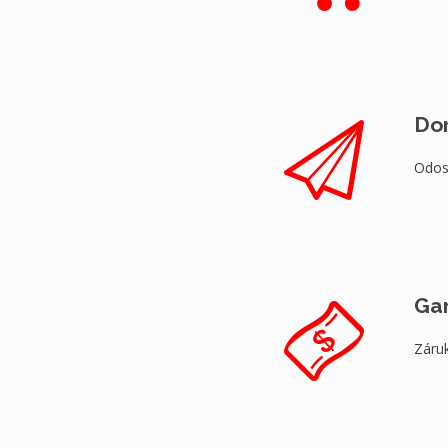
Do
Odos
Ga
Záruk