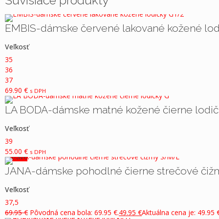
Súvisiace produkty
Podšívka
Pridajte prvú recenziu pre “TAMARIS-dámsk
Vaša e-mailová adresa nebude zverejnená.
EMBIS-dámske červené lakované kožené lod
Vyžadované polia sú o
Podošva
Vaše hodnotenie
*
Veľkosť
Kopyto
35
36
37
Podpätok
Vaša recenzia
*
69.90
€
s DPH
LA BODA-dámske matné kožené čierne lodič
Farba
Veľkosť
Rozmer
39
55.00
€
s DPH
V zľave
Sára výška
JANA-dámske pohodlné čierne strečové či
Veľkosť
Meno
*
E-mail
*
Sára šírka
37,5
69.95
€
Pôvodná cena bola: 69.95 €.
49.95
€
Aktuálna cena je: 49.95 €