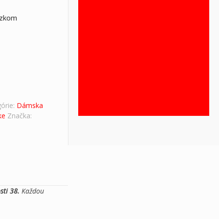
Dámske čižmy-podpätky
ízkom
Dámske prechodné čižmy
Dámske snehule
Dámske kotníkové čižmy
Dámske lodičky
Dámske spoločenské sandálky
KABELKY
Výpredaj dámskej obuvi
DETSKÁ OBUV
PÁNSKA KOLEKCIA
órie:
Dámska
STAROSTLIVOSŤ O OBUV A DOPLNKY
ke
Značka:
sti 38.
Každou