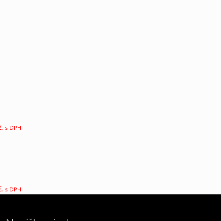
Tamaris
.
s DPH
.
s DPH