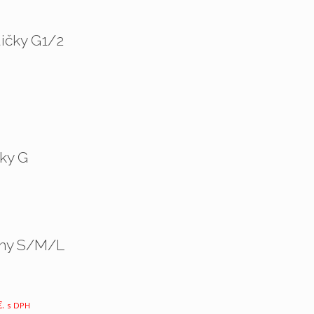
e čižmy na nízkom podpätku sára M/L”
Syntetika
ičky G1/2
značené
*
Šírka G
5 cm
ky G
Čierna
Meraná veľkosť – 38
37-39 cm
žmy S/M/L
37-39 cm
.
s DPH