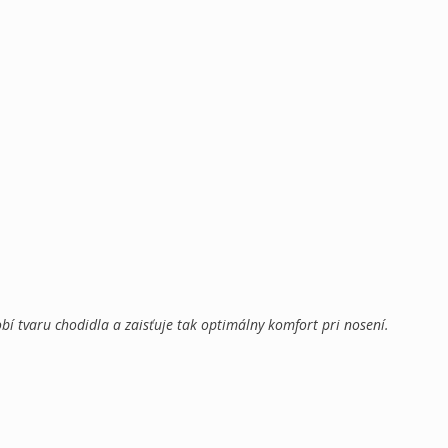
í tvaru chodidla a zaisťuje tak optimálny komfort pri nosení.
Elastická vsadka, Koža
Flís