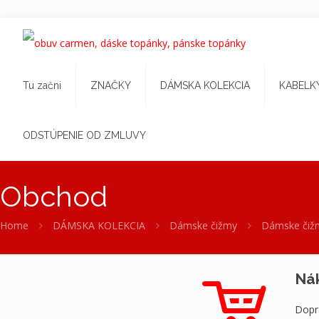
Tu začni
ZNAČKY
DÁMSKA KOLEKCIA
KABELK
ODSTÚPENIE OD ZMLUVY
Obchod
Home
DÁMSKA KOLEKCIA
Dámske čižmy
Dámske čiž
Ná
Dopr