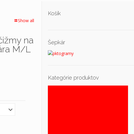
Košík
Show all
ižmy na
Šepkár
ára M/L
Kategórie produktov
DÁMSKA KOLEKCIA
Dámska kožená galantéria
Dámska letná obuv
Dámska obuv
Dámska zdravotná obuv, obuv šírka
G1/2, H, K
Dámske čižmy
Dámske čižmy-nízke