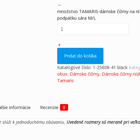
množstvo TAMARIS-dámske čižmy na n
podpätku sára M/L
Pridať do košíka
Katalógové číslo:
1-25608-41 black
Kateg
obuv
,
Dámske čižmy
,
Dámske čižmy-níz
Tamaris
lšie informácie
Recenzie
0
ne slúži k jednoduchému obúvaniu.
Uvedené rozmery sú merané pri veľko