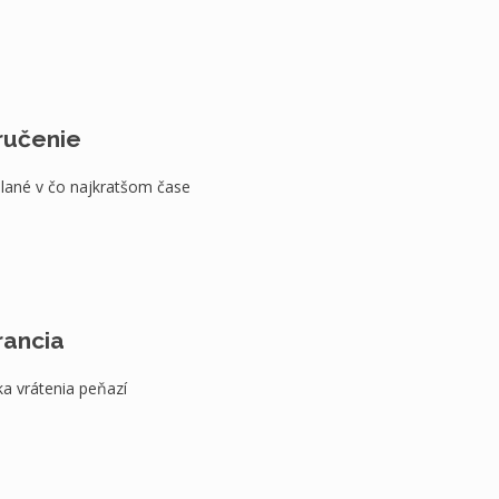
ručenie
lané v čo najkratšom čase
rancia
a vrátenia peňazí