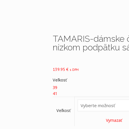
TAMARIS-dámske č
nízkom podpätku s
139.95
€
s DPH
Veľkosť
39
41
Veľkosť
Vymazať