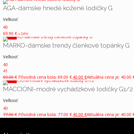
Výrobca
AGA-dámske hnedé kožené lodičky G
Current ye@r
*
Veľkosť
40
69.90
€
s DPH
V zľave
MARKO-dámske trendy členkové topánky G
Veľkosť
40
41
69.00
€
Pôvodná cena bola: 69.00 €.
40.00
€
Aktuálna cena je: 40.00 €
V zľave
MACCIONI-modré vychádzkové lodičky G1/2
Veľkosť
40
77.00
€
Pôvodná cena bola: 77.00 €.
40.00
€
Aktuálna cena je: 40.00 €