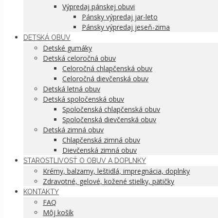
Výpredaj pánskej obuvi
Pánsky výpredaj jar-leto
Pánsky výpredaj jeseň-zima
DETSKÁ OBUV
Detské gumáky
Detská celoročná obuv
Celoročná chlapčenská obuv
Celoročná dievčenská obuv
Detská letná obuv
Detská spoločenská obuv
Spoločenská chlapčenská obuv
Spoločenská dievčenská obuv
Detská zimná obuv
Chlapčenská zimná obuv
Dievčenská zimná obuv
STAROSTLIVOSŤ O OBUV A DOPLNKY
Krémy, balzamy, leštidlá, impregnácia, doplnky
Zdravotné, gelové, kožené stielky, pätičky
KONTAKTY
FAQ
Môj košík