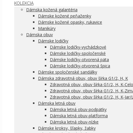
KOLEKCIA
Dámska kožená galantéria
Dámske kožené peňaženky
Dámske kožené opasky, rukavice
Manikúry
Dámska obuv
Dámske lodičky
Dámske lodičky-vychádzkové
Dámske lodičky-spoločenské
Dámske lodičky-otvorená päta
Dámske lodičky-otvorená špica
Dámske spoločenské sandálky
Dámska zdravotná obuv, obuv šírka G1/2, H, K
Zdravotná obuv, obuv šírka G1/2, H, K-Cel
Zdravotná obuv, obuv šírka G1/2, H, K-Zim
Zdravotná obuv, obuv šírka G1/2, H, K-Jar/
Dámska letná obuv
Dámska letná obuv-podpätky
Dámska letná obuv-platforma
Dámska letná obuv-nízke
Dámske kroksy, šľapky, žabky