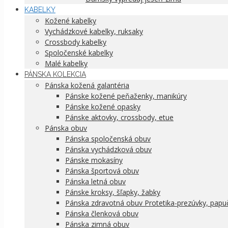
KABELKY
Kožené kabelky
Vychádzkové kabelky, ruksaky
Crossbody kabelky
Spoločenské kabelky
Malé kabelky
PÁNSKA KOLEKCIA
Pánska kožená galantéria
Pánske kožené peňaženky, manikúry
Pánske kožené opasky
Pánske aktovky, crossbody, etue
Pánska obuv
Pánska spoločenská obuv
Pánska vychádzková obuv
Pánske mokasíny
Pánska športová obuv
Pánska letná obuv
Pánske kroksy, šľapky, žabky
Pánska zdravotná obuv Protetika-prezúvky, papu
Pánska členková obuv
Pánska zimná obuv