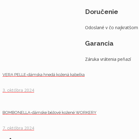
Doručenie
Odoslané v čo najkratšom
Garancia
Záruka vrátenia peňazí
VERA PELLE-dámska hnedá kožená kabelka
3. októbra 2024
BOMBONELLA-dámske béžové kožené WORKERY
7. októbra 2024