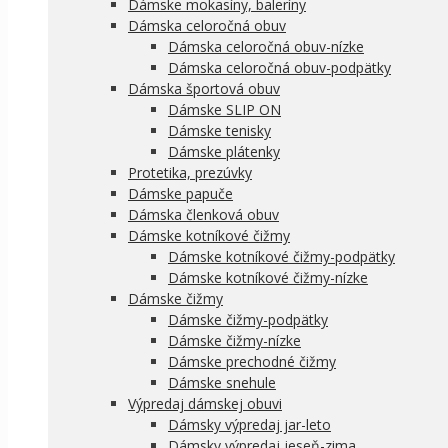
Dámske mokasíny, baleríny
Dámska celoročná obuv
Dámska celoročná obuv-nízke
Dámska celoročná obuv-podpätky
Dámska športová obuv
Dámske SLIP ON
Dámske tenisky
Dámske plátenky
Protetika, prezúvky
Dámske papuče
Dámska členková obuv
Dámske kotníkové čižmy
Dámske kotníkové čižmy-podpätky
Dámske kotníkové čižmy-nízke
Dámske čižmy
Dámske čižmy-podpätky
Dámske čižmy-nízke
Dámske prechodné čižmy
Dámske snehule
Výpredaj dámskej obuvi
Dámsky výpredaj jar-leto
Dámsky výpredaj jeseň-zima