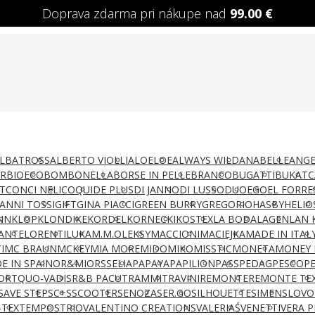
Doprava zdarma pri nákupe nad
99.00
€
LBATROSS
ALBERTO VIOLLI
ALOELOE
ALWAYS WILD
ANABELLE
ANGE
AR
BIOECO
BOMBONELLA
BORSE IN PELLE
BRANCO
BUGATTI
BUKAT
C
T
CONCI NELI
COQUI
DE PLUS
DI JANNO
DI LUSSO
DUO
EGO
EL FORRE
IANNI TOSSI
GIFT
GINA PIACCI
GREEN BURRY
GREGORIO
HASBY
HELIO
NN
KLOP
KLONDIKE
KORDEL
KORNECKI
KOSTEX
LA BODA
LAGEN
LAN 
ANTE
LORENTI
LUKA
M.M.OLEKSY
MACCIONI
MACIEJKA
MADE IN ITAL
I
MC BRAUN
MCKEY
MIA MORE
MIDO
MIKO
MISSTIC
MONETA
MONEY 
E IN SPAIN
OR&MI
ORSSELIA
PAPAYA
PAPILION
PASS
PEDAG
PESCO
P
ORT
QUO-VADIS
R&B PACUT
RAMMIT
RAVINI
REMONTE
REMONTE TE
SAVE STEP
SC+S
SCOOTER
SENOZA
SER.GO
SILHOUETTE
SIMEN
SLOVO
-TEX
TEMPOS
TRIO
VALENTINO CREATIONS
VALERIAŚ
VENETTI
VERA P