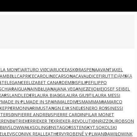
LA MONTI
ARTURO VICCI
ARUCCE
ASKOR
ASPENA
AVANTI
AXEL
AMBELL
CAPRICE
CAROLINE
CARSONA
CAVALDI
CEFIRUTTI
DÁMSKA
ST
ELEGANCE
ELIZABET CANARD
EMBIS
FILIPE
FILIPPO
S
CHIARA
IGUANA
INBLU
JANA
JANA VEGAN
JEZZI
JOLIE
JOSEF SEIBEL
KARS
LANDLEDER
LAURA BIAGGI
LAURA GIUSTI
LAURA MESSI
Y
MADE IN PL
MADE IN SPAIN
MALEDIVES
MAMMAMIA
MARCO
KEPPER
MONNARI
MUSTANG
N.E.W.S
NELES
NERO ROSSI
NESSI
ETERSON
PIERRE ANDREUS
PIERRE CARDIN
PILAR MONET
X
RENBUT
RIEKER
RIEKER TEX
RIEKER-REVOLUTION
RIZZOLI
ROBSON
BUV
SLOWWALK
SOLINGEN
STAGORS
STENSKY
T.SOKOLSKI
ELLE
VISCONI
VK REALLEATHER
VYROBENÉ V PL
WANDA
WILD
WINK