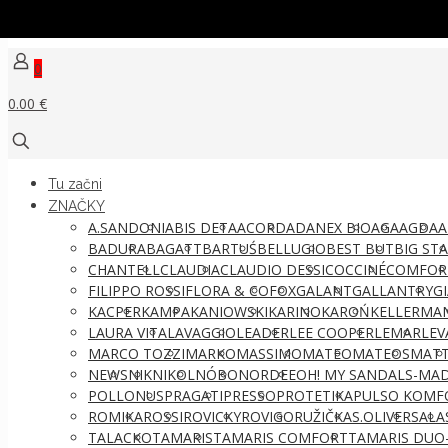
0
0.00 €
Tu začni
ZNAČKY
A.SANDONI
ABIS DETA
ACORD
ADANEX BIO
AGA
AGDA
A
BADURA
BAGATT
BARTUŚ
BELLUGIO
BEST BUT
BIG ST
CHANTELL
CLAUDIA
CLAUDIO DESSI
COCCINÉ
COMFOR
FILIPPO ROSSI
FLORA & CO
FOX
GALANT
GALLANTRY
G
KACPER
KAMPA
KANIOWSKI
KARINO
KAROŃ
KELLERMA
LAURA VITA
LAVAGGIO
LEADER
LEE COOPER
LEMAR
LEV
MARCO TOZZI
MARKO
MASSIMO
MATEO
MATEOS
MATT
NEWS
NIK
NIKOL
NÓBO
NORDEE
OH! MY SANDALS-MAD
POLLONUS
PRAGATI
PRESSO
PROTETIKA
PULSO KOMF
ROMIKA
ROSSI
ROVICKY
ROVIGO
RUŽIČKA
S.OLIVER
SALA
TALACKO
TAMARIS
TAMARIS COMFORT
TAMARIS DUO