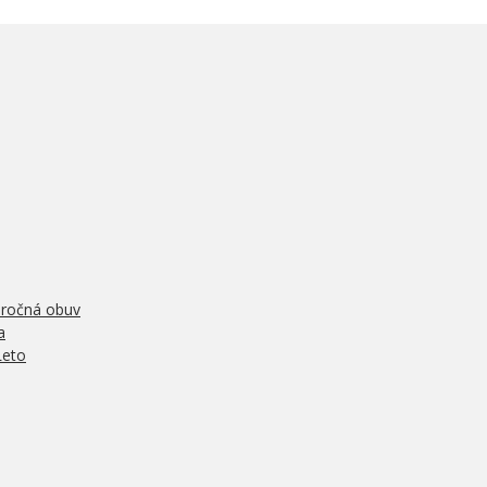
oročná obuv
a
Leto