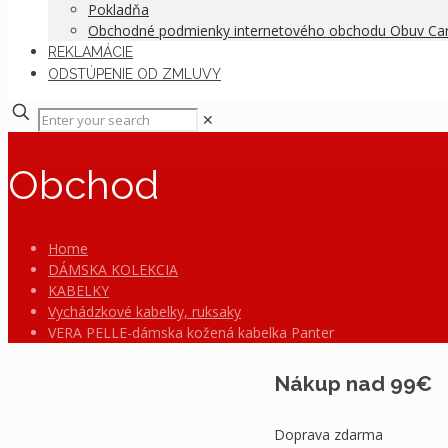
Pokladňa
Obchodné podmienky internetového obchodu Obuv C
REKLAMÁCIE
ODSTÚPENIE OD ZMLUVY
✕
Obchod
Home
DÁMSKA KOLEKCIA
KABELKY
Vychádzkové kabelky, ruksaky
VERA PELLE-dámska kožená kabelka Panter
Nákup nad 99€
Doprava zdarma