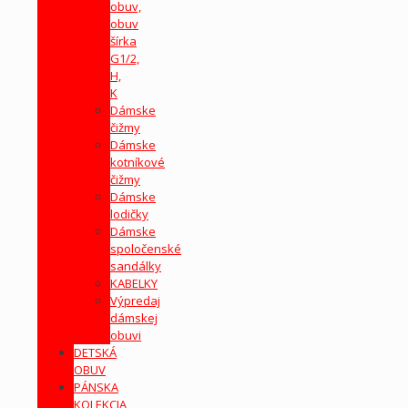
obuv,
obuv
šírka
G1/2,
H,
K
Dámske
čižmy
Dámske
kotníkové
čižmy
Dámske
lodičky
Dámske
spoločenské
sandálky
KABELKY
Výpredaj
dámskej
obuvi
DETSKÁ
OBUV
PÁNSKA
KOLEKCIA