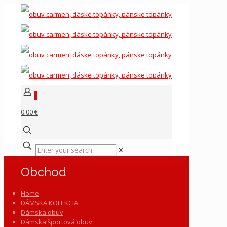
0
0.00 €
✕
Obchod
Home
DÁMSKA KOLEKCIA
Dámska obuv
Dámska športová obuv