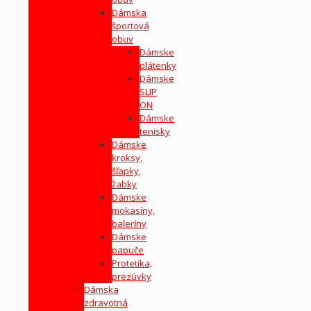
Dámska
športová
obuv
Dámske
plátenky
Dámske
SLIP
ON
Dámske
tenisky
Dámske
kroksy,
šľapky,
žabky
Dámske
mokasíny,
baleríny
Dámske
papuče
Protetika,
prezúvky
Dámska
zdravotná