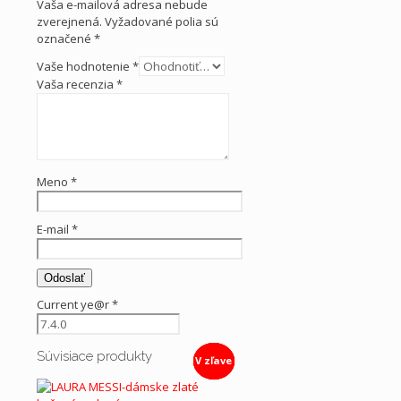
Vaša e-mailová adresa nebude
zverejnená.
Vyžadované polia sú
označené
*
Vaše hodnotenie
*
Vaša recenzia
*
Meno
*
E-mail
*
Current ye@r
*
Súvisiace produkty
V zľave
V zľave
V zľave
V zľave