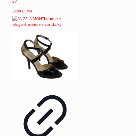
37
69.90
€
s DPH