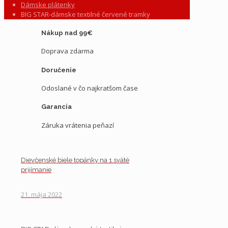
Dámske plátenky
BIG STAR-dámske textilné červené tramky
Nákup nad 99€
Doprava zdarma
Doručenie
Odoslané v čo najkratšom čase
Garancia
Záruka vrátenia peňazí
Dievčenské biele topánky na 1.sväté
prijímanie
21. mája 2022