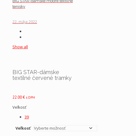
BIG STAR-dámske modré textilné
tenisky
22. mája 2022
Show all
BIG STAR-dámske
textilné červené tramky
22.00
€
s DPH
Veľkosť
39
Veľkosť