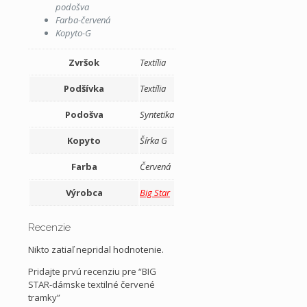
podošva
Farba-červená
Kopyto-G
Zvršok
Textília
Podšívka
Textília
Podošva
Syntetika
Kopyto
Šírka G
Farba
Červená
Výrobca
Big Star
Recenzie
Nikto zatiaľ nepridal hodnotenie.
Pridajte prvú recenziu pre “BIG
STAR-dámske textilné červené
tramky”