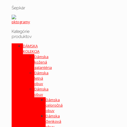
Šepkár
Kategórie
produktov
DÁMSKA
KOLEKCIA
Dámska
kožená
galantéria
Dámska
letná
obuv
Dámska
obuv
Dámska
celoročná
obuv
Dámska
členková
obuv