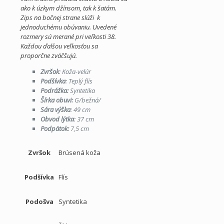
ako k úzkym džínsom, tak k šatám.
Zips na bočnej strane slúži k
jednoduchému obúvaniu. Uvedené
rozmery sú merané pri veľkosti 38.
Každou ďalšou veľkosťou sa
proporčne zväčšujú.
Zvršok
: Koža-velúr
Podšívka
: Teplý flís
Podrážka:
Syntetika
Šírka obuvi:
G/bežná/
Sára výška
: 49 cm
Obvod lýtka
: 37 cm
Podpätok:
7
,5 cm
Zvršok
Brúsená koža
Podšívka
Flís
Podošva
Syntetika