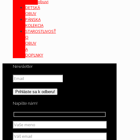
obuvi
DETSKÁ
OBUV
PÁNSKA
KOLEKCIA
STAROSTLIVOSŤ
O
OBUV
A
DOPLNKY
Newsletter
Napíšte nám!