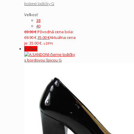
kožené lodičky G
Veľkosť
38
40
69.90
€
Pôvodná cena bola:
69.90 €.
35.00
€
Aktuálna cena
je: 35.00 €.
s DPH
V zľave