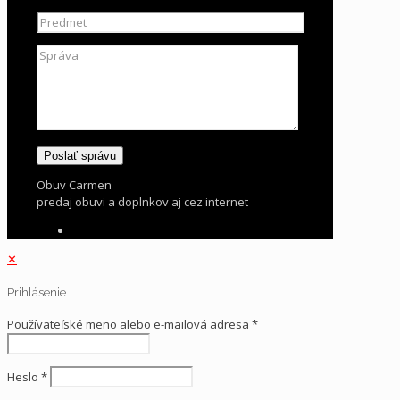
Obuv Carmen
predaj obuvi a doplnkov aj cez internet
✕
Prihlásenie
Používateľské meno alebo e-mailová adresa
*
Heslo
*