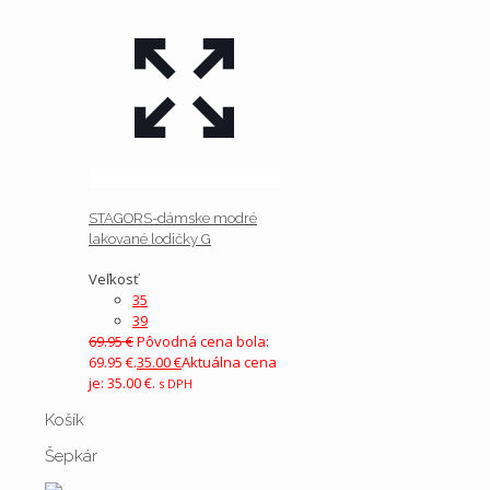
STAGORS-dámske modré
lakované lodičky G
Veľkosť
35
39
69.95
€
Pôvodná cena bola:
69.95 €.
35.00
€
Aktuálna cena
je: 35.00 €.
s DPH
Košík
Šepkár