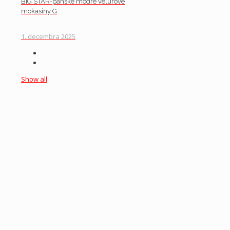
BIG STAR-pánske modré velúrové
mokasíny G
1. decembra 2025
Show all