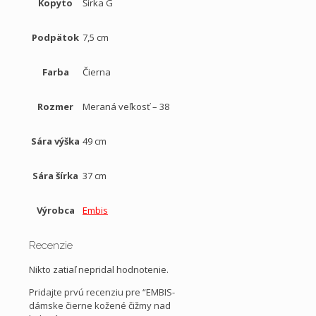
Kopyto
Šírka G
Podpätok
7,5 cm
Farba
Čierna
Rozmer
Meraná veľkosť – 38
Sára výška
49 cm
Sára šírka
37 cm
Výrobca
Embis
Recenzie
Nikto zatiaľ nepridal hodnotenie.
Pridajte prvú recenziu pre “EMBIS-
dámske čierne kožené čižmy nad