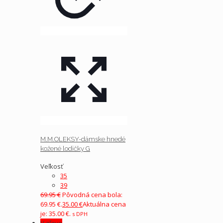
M.M.OLEKSY-dámske hnedé
kožené lodičky G
Veľkosť
35
39
69.95
€
Pôvodná cena bola:
69.95 €.
35.00
€
Aktuálna cena
je: 35.00 €.
s DPH
V zľave