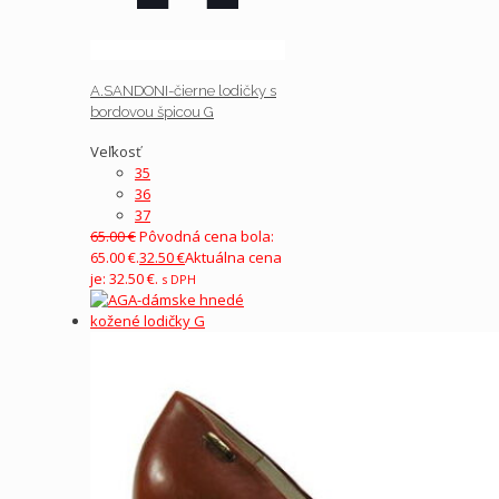
A.SANDONI-čierne lodičky s
bordovou špicou G
Veľkosť
35
36
37
65.00
€
Pôvodná cena bola:
65.00 €.
32.50
€
Aktuálna cena
je: 32.50 €.
s DPH