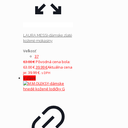
LAURA MESSI-dámske zlaté
kožené mokasíny
Veľkosť
37
63.00
€
Pôvodná cena bola:
63.00 €.
39.99
€
Aktuálna cena
je: 39.99 €.
s DPH
V zľave