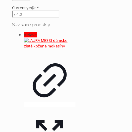
Current ye@r
*
Súvisiace produkty
V zľave