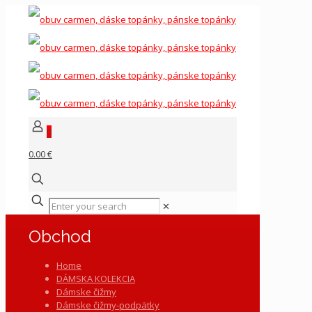
0
0.00 €
✕
Obchod
Home
DÁMSKA KOLEKCIA
Dámske čižmy
Dámske čižmy-podpätky