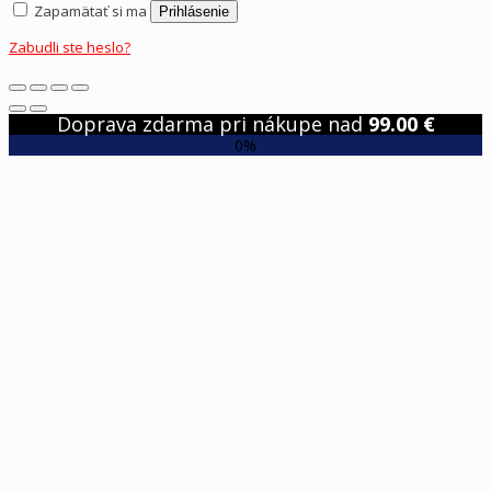
Zapamätať si ma
Prihlásenie
Zabudli ste heslo?
Doprava zdarma pri nákupe nad
99.00
€
0%