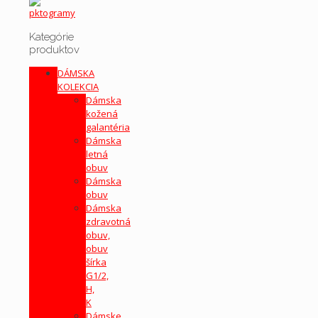
Kategórie
produktov
DÁMSKA
KOLEKCIA
Dámska
kožená
galantéria
Dámska
letná
obuv
Dámska
obuv
Dámska
zdravotná
obuv,
obuv
šírka
G1/2,
H,
K
Dámske