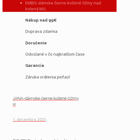
EMBIS-dámske čierne kožené čižmy nad
kolená M/L
Nákup nad 99€
Doprava zdarma
Doručenie
Odoslané v čo najkratšom čase
Garancia
Záruka vrátenia peňazí
JANA-dámske čierne kožené čižmy
H
1. decembra 2025