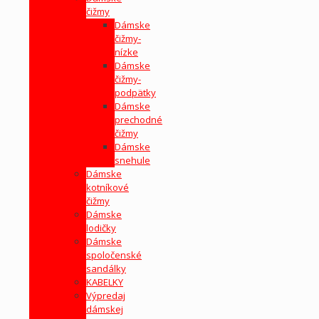
čižmy
Dámske
čižmy-
nízke
Dámske
čižmy-
podpätky
Dámske
prechodné
čižmy
Dámske
snehule
Dámske
kotníkové
čižmy
Dámske
lodičky
Dámske
spoločenské
sandálky
KABELKY
Výpredaj
dámskej