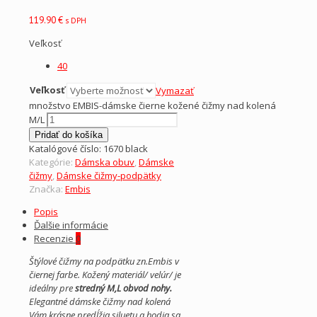
119.90
€
s DPH
Veľkosť
40
Veľkosť
Vymazať
množstvo EMBIS-dámske čierne kožené čižmy nad kolená
M/L
Pridať do košíka
Katalógové číslo:
1670 black
Kategórie:
Dámska obuv
,
Dámske
čižmy
,
Dámske čižmy-podpätky
Značka:
Embis
Popis
Ďalšie informácie
Recenzie
0
Štýlové čižmy na podpätku zn.Embis v
čiernej farbe. Kožený materiál/ velúr/ je
ideálny pre
stredný M,L obvod nohy.
Elegantné dámske čižmy nad kolená
Vám krásne predĺžia siluetu a hodia sa