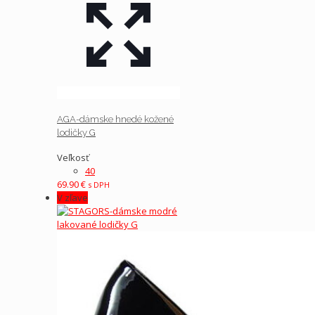
AGA-dámske hnedé kožené
lodičky G
Veľkosť
40
69.90
€
s DPH
V zľave