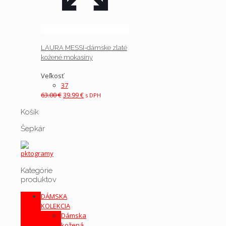
LAURA MESSI-dámske zlaté
kožené mokasíny
Veľkosť
37
63.00
€
Pôvodná
39.99
€
Aktuálna
s DPH
cena
cena
Košík
bola:
je:
63.00 €.
39.99 €.
Šepkár
Kategórie
produktov
DÁMSKA
KOLEKCIA
Dámska
kožená