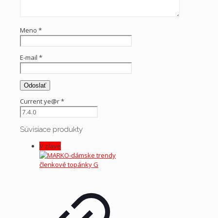
Meno
*
E-mail
*
Current ye@r
*
Súvisiace produkty
V zľave