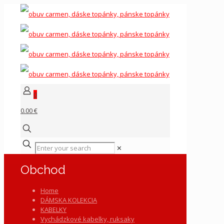
0
0.00 €
✕
Obchod
Home
DÁMSKA KOLEKCIA
KABELKY
Vychádzkové kabelky, ruksaky