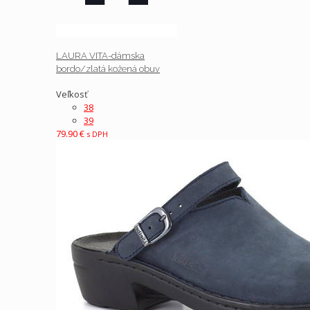
LAURA VITA-dámska
bordo/zlatá kožená obuv
Veľkosť
38
39
79.90
€
s DPH