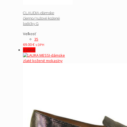
CLAUDIA-dámske
čierno/ružové kožené
lodičky G
Veľkosť
35
69.00
€
s DPH
V zľave