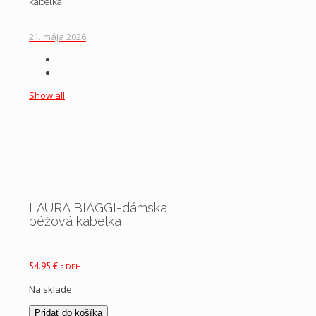
kabelka
21. mája 2026
Show all
LAURA BIAGGI-dámska
béžová kabelka
54.95
€
s DPH
Na sklade
množstvo
Pridať do košíka