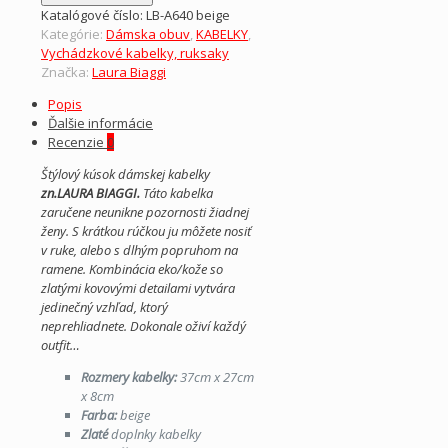
LAURA
Katalógové číslo:
LB-A640 beige
BIAGGI-
Kategórie:
Dámska obuv
,
KABELKY
,
dámska
Vychádzkové kabelky, ruksaky
béžová
Značka:
Laura Biaggi
kabelka
Popis
Ďalšie informácie
Recenzie
0
Štýlový kúsok dámskej kabelky
zn.LAURA BIAGGI.
Táto kabelka
zaručene neunikne pozornosti žiadnej
ženy. S krátkou rúčkou ju môžete nosiť
v ruke, alebo s dlhým popruhom na
ramene. Kombinácia eko/kože so
zlatými kovovými detailami vytvára
jedinečný vzhľad, ktorý
neprehliadnete. Dokonale oživí každý
outfit…
Rozmery kabelky:
37cm x 27cm
x 8cm
Farba:
beige
Zlaté
doplnky kabelky