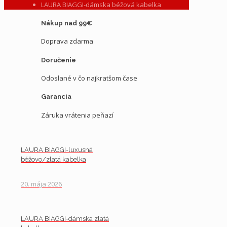
LAURA BIAGGI-dámska béžová kabelka
Nákup nad 99€
Doprava zdarma
Doručenie
Odoslané v čo najkratšom čase
Garancia
Záruka vrátenia peňazí
LAURA BIAGGI-luxusná
béžovo/zlatá kabelka
20. mája 2026
LAURA BIAGGI-dámska zlatá