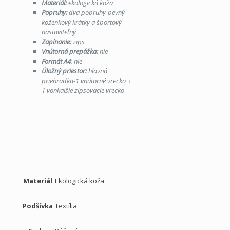
Materiál:
ekologická koža
Popruhy:
dva popruhy-pevný
koženkový krátky a športový
nastaviteľný
Zapínanie:
zips
Vnútorná prepážka:
nie
Formát A4
: nie
Úložný priestor:
hlavná
priehradka-1 vnútorné vrecko +
1 vonkajšie zipsovacie vrecko
Materiál
Ekologická koža
Podšívka
Textília