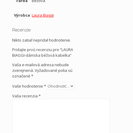
Farba
Béžová
Výrobca
Laura Biaggi
Recenzie
Nikto zatiaľ nepridal hodnotenie.
Pridajte prvú recenziu pre “LAURA
BIAGGI-dámska béžová kabelka”
Vaša e-mailová adresa nebude
zverejnená.
Vyžadované polia sú
označené
*
Vaše hodnotenie
*
Vaša recenzia
*