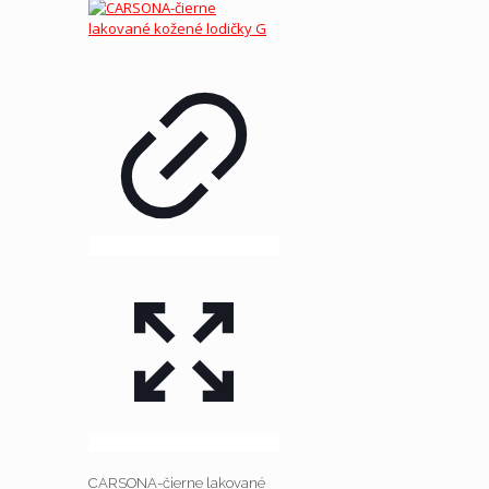
bola:
je:
69.00 €.
40.00 €.
CARSONA-čierne lakované