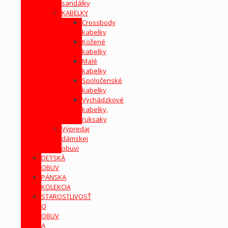
sandálky
KABELKY
Crossbody
kabelky
Kožené
kabelky
Malé
kabelky
Spoločenské
kabelky
Vychádzkové
kabelky,
ruksaky
Výpredaj
dámskej
obuvi
DETSKÁ
OBUV
PÁNSKA
KOLEKCIA
STAROSTLIVOSŤ
O
OBUV
A