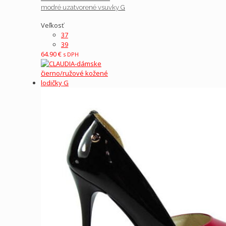
modré uzatvorené vsuvky G
Veľkosť
37
39
64.90
€
s DPH