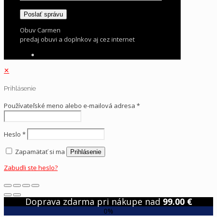
Obuv Carmen
predaj obuvi a doplnkov aj cez internet
✕
Prihlásenie
Používateľské meno alebo e-mailová adresa
*
Heslo
*
Zapamätať si ma
Prihlásenie
Zabudli ste heslo?
Doprava zdarma pri nákupe nad
99.00
€
0%