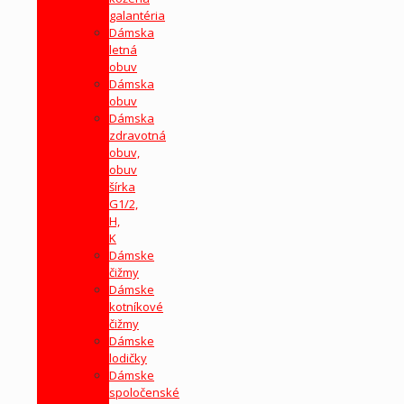
galantéria
Dámska
letná
obuv
Dámska
obuv
Dámska
zdravotná
obuv,
obuv
šírka
G1/2,
H,
K
Dámske
čižmy
Dámske
kotníkové
čižmy
Dámske
lodičky
Dámske
spoločenské