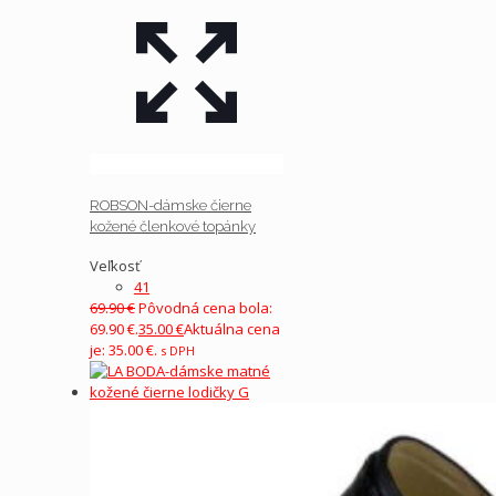
ROBSON-dámske čierne
kožené členkové topánky
Veľkosť
41
69.90
€
Pôvodná cena bola:
69.90 €.
35.00
€
Aktuálna cena
je: 35.00 €.
s DPH