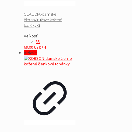
CLAUDIA-dámske
čierno/ružové kožené
lodičky G
Veľkosť
35
69.00
€
s DPH
V zľave