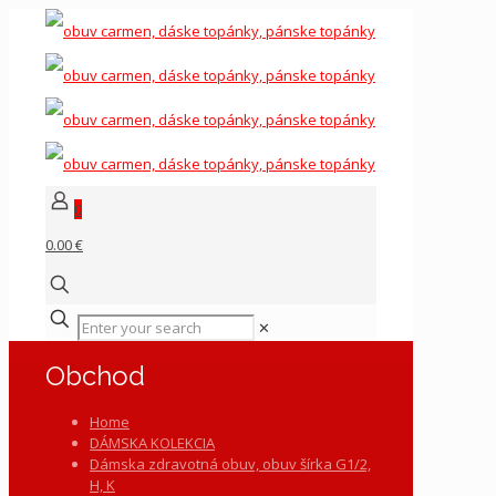
0
0.00 €
✕
Obchod
Home
DÁMSKA KOLEKCIA
Dámska zdravotná obuv, obuv šírka G1/2,
H, K