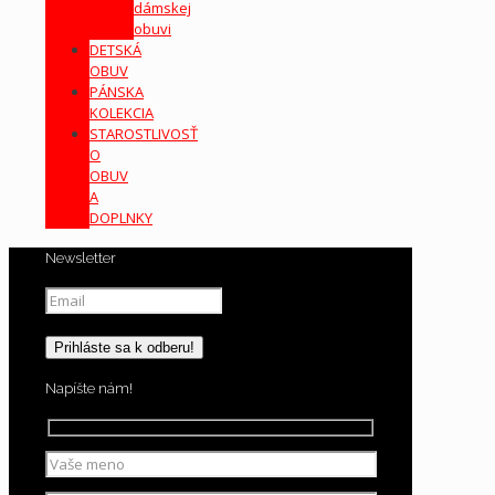
dámskej
obuvi
DETSKÁ
OBUV
PÁNSKA
KOLEKCIA
STAROSTLIVOSŤ
O
OBUV
A
DOPLNKY
Newsletter
Napíšte nám!