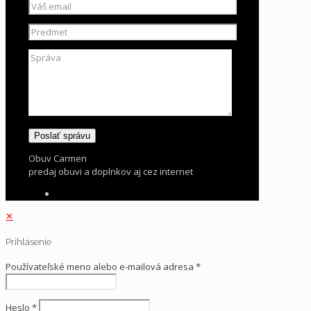
Obuv Carmen
predaj obuvi a doplnkov aj cez internet
✕
Prihlásenie
Používateľské meno alebo e-mailová adresa
*
Heslo
*