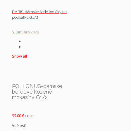
EMBIS-dámske šedé lodičky na
podpätku G1/2
5. januára 2026
Show all
POLLONUS-dámske
bordové kožené
mokasíny G1/2
55.00
€
s DPH
Veľkosť