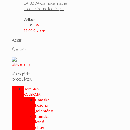
LA BODA-dámske matné
kožené čierne lodičky G
Veľkosť
39
55.00
€
s DPH
Košík
Šepkár
Kategórie
produktov
DÁMSKA
KOLEKCIA
Dámska
kožená
galantéria
Dámska
letná
obuv