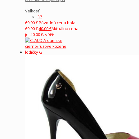
Veľkosť
37
69.90
€
Pôvodná cena bola:
69.90 €.
40.00
€
Aktuálna cena
je: 40.00 €.
s DPH