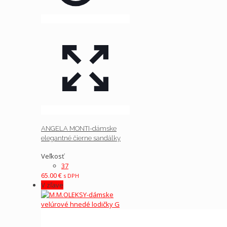
ANGELA MONTI-dámske
elegantné čierne sandálky
Veľkosť
37
65.00
€
s DPH
V zľave