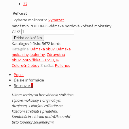
37
Veľkosť
Vymazať
množstvo POLLONUS-dámske bordové kožené mokasíny
G1/2
Pridať do košíka
Katalógové číslo:
5672 bordo
Kategórie:
Dámska obuv
,
Dámske
mokasíny, baleríny
,
Zdravotná
obuv, obuv šírka G1/2, H, K-
Celoročná obuv
Značka:
Pollonus
Popis
Ďalšie informácie
Recenzie
0
Hitom sezóny sa bez váhania stali tieto
štýlové mokasíny s originálnym
dizajnom, s ktorými zažiarite na
každom stretnutí s priateľmi.
Kombinácia s bielou podrážkou robí
tieto topánky zaujímavými.