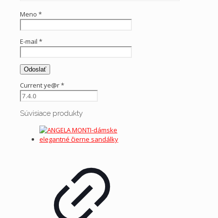
Meno
*
E-mail
*
Current ye@r
*
Súvisiace produkty