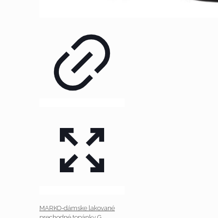
MARKO-dámske lakované
prechodné topánky G