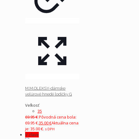
M.M.OLEKSY-dámske
velúrové hnedé lodičky G
Veľkosť
35
69.95
€
Pôvodná cena bola:
69.95 €.
35.00
€
Aktuálna cena
je: 35.00 €.
s DPH
V zľave