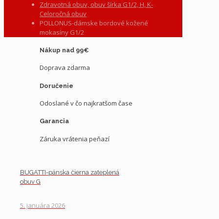
Zdravotná obuv, obuv šírka G1/2, H, K-
Celoročná obuv
POLLONUS-dámske bordové kožené
mokasíny G1/2
Nákup nad 99€
Doprava zdarma
Doručenie
Odoslané v čo najkratšom čase
Garancia
Záruka vrátenia peňazí
BUGATTI-pánska čierna zateplená
obuv G
5. januára 2026