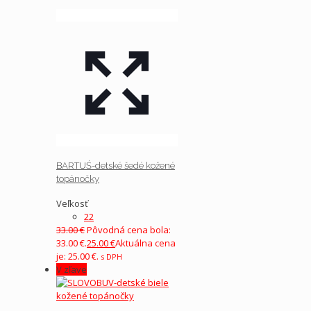
BARTUŚ-detské šedé kožené
topánočky
Veľkosť
22
33.00
€
Pôvodná cena bola:
33.00 €.
25.00
€
Aktuálna cena
je: 25.00 €.
s DPH
V zľave