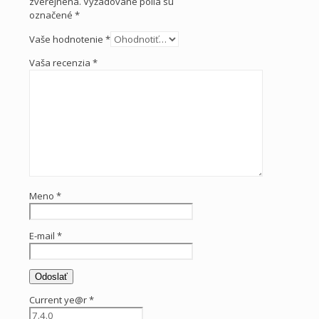
zverejnená.
Vyžadované polia sú
označené
*
Vaše hodnotenie
*
Vaša recenzia
*
Meno
*
E-mail
*
Current ye@r
*