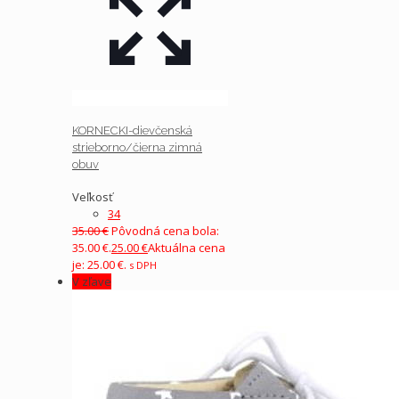
KORNECKI-dievčenská
strieborno/čierna zimná
obuv
Veľkosť
34
35.00
€
Pôvodná cena bola:
35.00 €.
25.00
€
Aktuálna cena
je: 25.00 €.
s DPH
V zľave