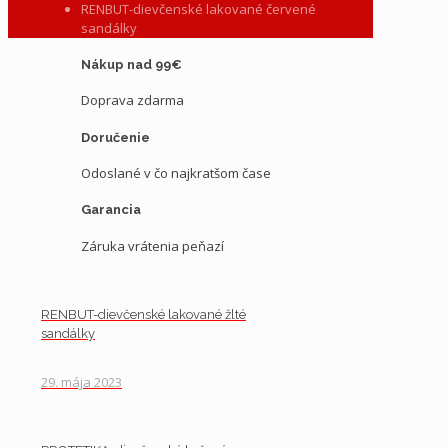
RENBUT-dievčenské lakované červené
sandálky
Nákup nad 99€
Doprava zdarma
Doručenie
Odoslané v čo najkratšom čase
Garancia
Záruka vrátenia peňazí
RENBUT-dievčenské lakované žlté
sandálky
29. mája 2023