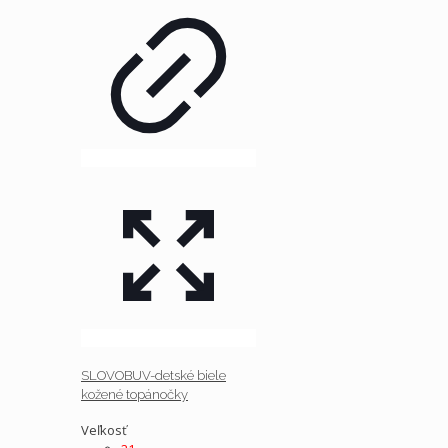
SLOVOBUV-detské biele
kožené topánočky
Veľkosť