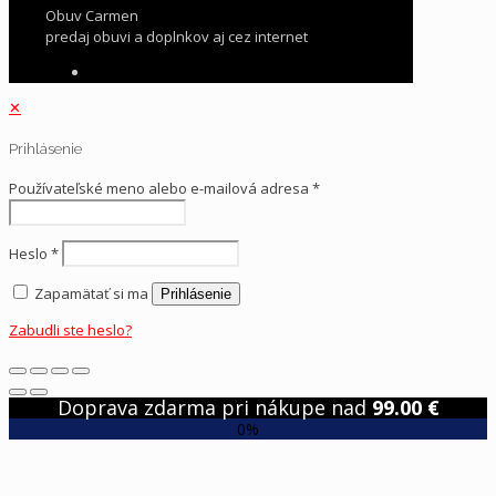
Obuv Carmen
predaj obuvi a doplnkov aj cez internet
✕
Prihlásenie
Používateľské meno alebo e-mailová adresa
*
Heslo
*
Zapamätať si ma
Prihlásenie
Zabudli ste heslo?
Doprava zdarma pri nákupe nad
99.00
€
0%