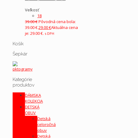
Veľkosť
18
39.00
€
Pôvodná cena bola:
39.00 €.
29.00
€
Aktuálna cena
je: 29.00 €.
s DPH
Košík
Šepkár
Kategórie
produktov
DÁMSKA
KOLEKCIA
DETSKÁ
OBUV
Detská
celoročná
obuv
Detská