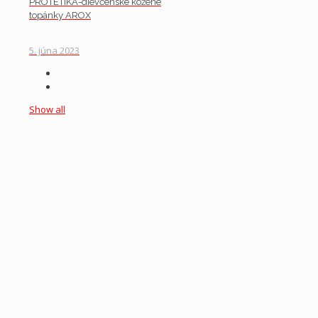
PROTETIKA-dievčenské kožené
topánky AROX
5. júna 2023
Show all