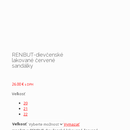
RENBUT-dievčenské
lakované červené
sandálky
26.00
€
s DPH
Veľkosť
20
21
22
Veľkosť
Vymazať