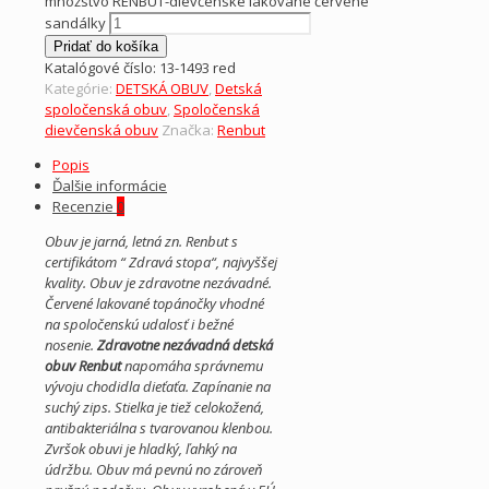
množstvo RENBUT-dievčenské lakované červené
sandálky
Pridať do košíka
Katalógové číslo:
13-1493 red
Kategórie:
DETSKÁ OBUV
,
Detská
spoločenská obuv
,
Spoločenská
dievčenská obuv
Značka:
Renbut
Popis
Ďalšie informácie
Recenzie
0
Obuv je jarná, letná zn. Renbut s
certifikátom “ Zdravá stopa“, najvyššej
kvality. Obuv je zdravotne nezávadné.
Červené lakované topánočky vhodné
na spoločenskú udalosť i bežné
nosenie.
Zdravotne nezávadná detská
obuv Renbut
napomáha správnemu
vývoju chodidla dieťaťa. Zapínanie na
suchý zips. Stielka je tiež celokožená,
antibakteriálna s tvarovanou klenbou.
Zvršok obuvi je hladký, ľahký na
údržbu. Obuv má pevnú no zároveň