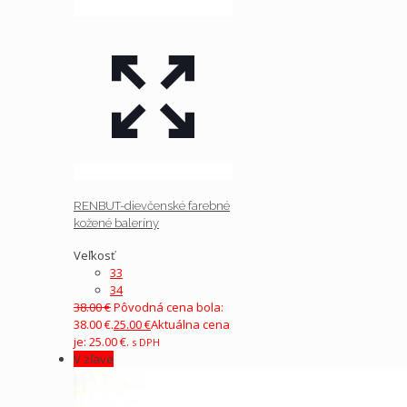
RENBUT-dievčenské farebné
kožené baleríny
Veľkosť
33
34
38.00
€
Pôvodná cena bola:
38.00 €.
25.00
€
Aktuálna cena
je: 25.00 €.
s DPH
V zľave