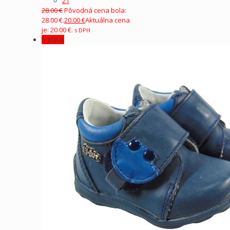
21
28.00
€
Pôvodná cena bola:
28.00 €.
20.00
€
Aktuálna cena
je: 20.00 €.
s DPH
V zľave