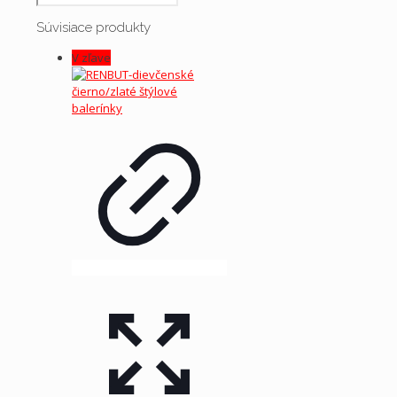
Súvisiace produkty
V zľave