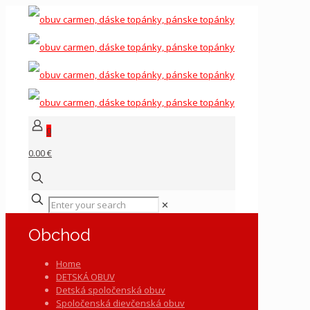
0
0.00 €
✕
Obchod
Home
DETSKÁ OBUV
Detská spoločenská obuv
Spoločenská dievčenská obuv