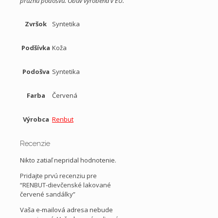
pružnú podošvu. Obuv vyrobená v EÚ.
Zvršok
Syntetika
Podšívka
Koža
Podošva
Syntetika
Farba
Červená
Výrobca
Renbut
Recenzie
Nikto zatiaľ nepridal hodnotenie.
Pridajte prvú recenziu pre
“RENBUT-dievčenské lakované
červené sandálky”
Vaša e-mailová adresa nebude