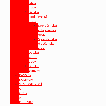
letná
obuv
Detská
spoločenská
obuv
Spoločenská
chlapčenská
obuv
Spoločenská
dievčenská
obuv
Detská
zimná
obuv
Detské
gumáky
PÁNSKA
KOLEKCIA
STAROSTLIVOSŤ
O
OBUV
A
DOPLNKY