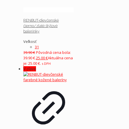
RENBUT-dievčenské
čierno/zlaté štýlové
balerínky
Veľkosť
31
39.90
€
Pôvodná cena bola:
39.90 €.
25.00
€
Aktuálna cena
je: 25.00 €.
s DPH
V zľave