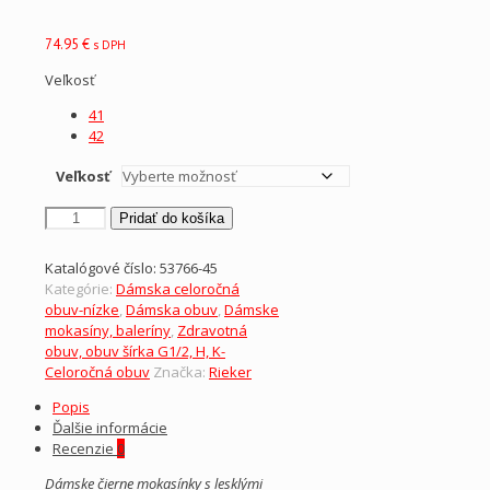
74.95
€
s DPH
Veľkosť
41
42
Veľkosť
množstvo
Pridať do košíka
RIEKER-
dámske
Katalógové číslo:
53766-45
čierne
Kategórie:
Dámska celoročná
lakované
obuv-nízke
,
Dámska obuv
,
Dámske
mokasínky
mokasíny, baleríny
,
Zdravotná
G
obuv, obuv šírka G1/2, H, K-
Celoročná obuv
Značka:
Rieker
Popis
Ďalšie informácie
Recenzie
0
Dámske čierne mokasínky s lesklými