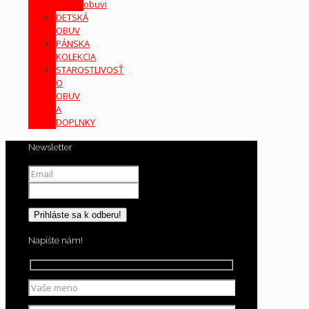
obuvi
DETSKÁ
OBUV
PÁNSKA
KOLEKCIA
STAROSTLIVOSŤ
O
OBUV
A
DOPLNKY
Newsletter
Napíšte nám!