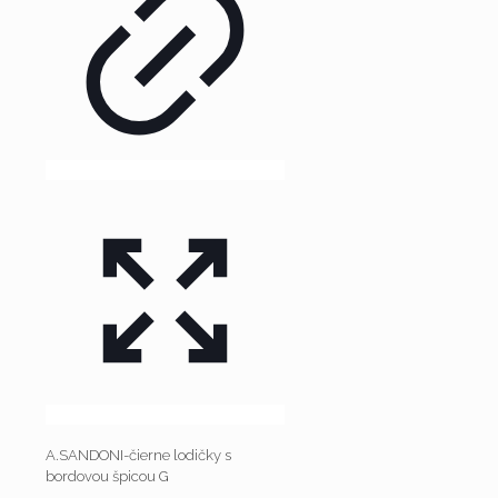
A.SANDONI-čierne lodičky s
bordovou špicou G