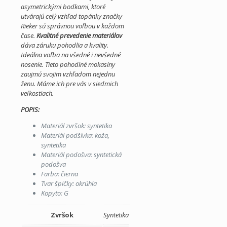
asymetrickými bodkami, ktoré
utvárajú celý vzhľad topánky značky
Rieker sú správnou voľbou v každom
čase.
Kvalitné prevedenie materiálov
dáva záruku pohodlia a kvality.
Ideálna voľba na všedné i nevšedné
nosenie. Tieto pohodlné mokasíny
zaujmú svojim vzhľadom nejednu
ženu. Máme ich pre vás v siedmich
veľkostiach.
POPIS:
Materiál zvršok: syntetika
Materiál podšívka: koža,
syntetika
Materiál podošva: syntetická
podošva
Farba: čierna
Tvar špičky: okrúhla
Kopyto: G
Zvršok
Syntetika