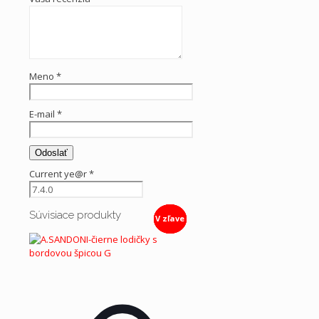
Meno
*
E-mail
*
Current ye@r
*
Súvisiace produkty
V zľave
V zľave
V zľave
V zľave