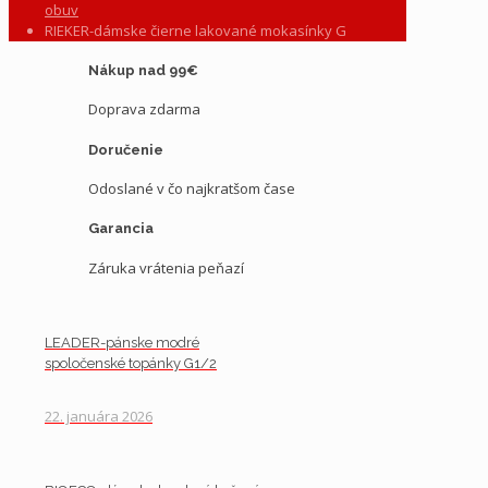
obuv
RIEKER-dámske čierne lakované mokasínky G
Nákup nad 99€
Doprava zdarma
Doručenie
Odoslané v čo najkratšom čase
Garancia
Záruka vrátenia peňazí
LEADER-pánske modré
spoločenské topánky G1/2
22. januára 2026