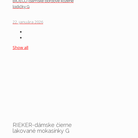
BIOECO-dámske bordové kožené
lodičky G
22. januára 2026
Show all
RIEKER-dámske čierne
lakované mokasínky G