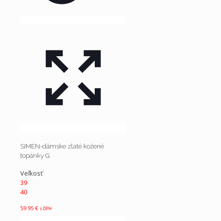
SIMEN-dámske zlaté kožené
topánky G
Veľkosť
39
40
59.95
€
s DPH