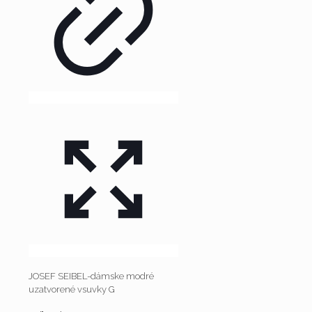
JOSEF SEIBEL-dámske modré
uzatvorené vsuvky G