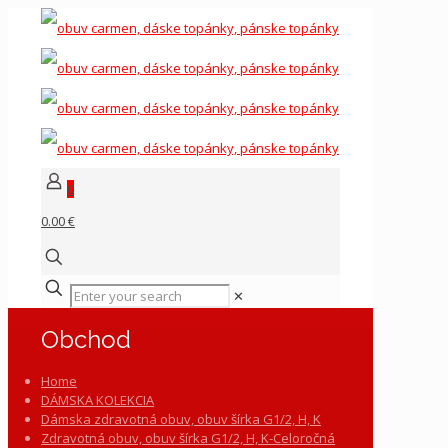
0
0.00 €
✕
Obchod
Home
DÁMSKA KOLEKCIA
Dámska zdravotná obuv, obuv šírka G1/2, H, K
Zdravotná obuv, obuv šírka G1/2, H, K-Celoročná