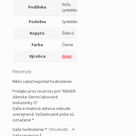
Koža,
Podšívka
syntetika
Podošva
Syntetika
Kopyto
Šírka G
Farba
Čierna
Výrobca
Rieker
Recenzie
Nikto zatiaľ nepridal hodnotenie.
Pridajte prvú recenziu pre “RIEKER-
dámske čierne lakované
mokasínky G”
Vaša e-mailová adresa nebude
zverejnená.
Vyžadované polia sú
označené
*
Vaše hodnotenie
*
Vaša recenzia
*