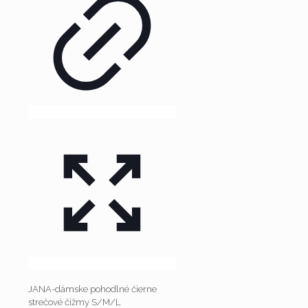
JANA-dámske pohodlné čierne
strečové čižmy S/M/L