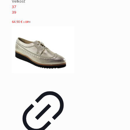
Veľkosť
37
39
64.90
€
s DPH