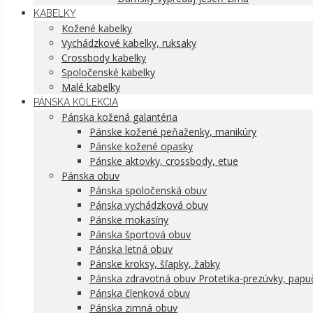
KABELKY
Kožené kabelky
Vychádzkové kabelky, ruksaky
Crossbody kabelky
Spoločenské kabelky
Malé kabelky
PÁNSKA KOLEKCIA
Pánska kožená galantéria
Pánske kožené peňaženky, manikúry
Pánske kožené opasky
Pánske aktovky, crossbody, etue
Pánska obuv
Pánska spoločenská obuv
Pánska vychádzková obuv
Pánske mokasíny
Pánska športová obuv
Pánska letná obuv
Pánske kroksy, šľapky, žabky
Pánska zdravotná obuv Protetika-prezúvky, papu
Pánska členková obuv
Pánska zimná obuv