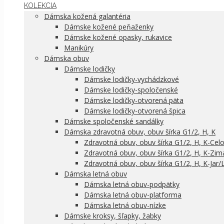
KOLEKCIA
Dámska kožená galantéria
Dámske kožené peňaženky
Dámske kožené opasky, rukavice
Manikúry
Dámska obuv
Dámske lodičky
Dámske lodičky-vychádzkové
Dámske lodičky-spoločenské
Dámske lodičky-otvorená päta
Dámske lodičky-otvorená špica
Dámske spoločenské sandálky
Dámska zdravotná obuv, obuv šírka G1/2, H, K
Zdravotná obuv, obuv šírka G1/2, H, K-Cel
Zdravotná obuv, obuv šírka G1/2, H, K-Zim
Zdravotná obuv, obuv šírka G1/2, H, K-Jar/
Dámska letná obuv
Dámska letná obuv-podpätky
Dámska letná obuv-platforma
Dámska letná obuv-nízke
Dámske kroksy, šľapky, žabky