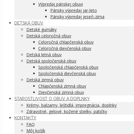
Výpredaj pánskej obuvi
Pánsky výpredaj jar-leto
Pánsky výpredaj jeseň-zima
DETSKÁ OBUV
Detské gumáky
Detská celoročná obuv
Celoročná chlapčenská obuv
Celoročná dievčenská obuv
Detská letná obuv
Detská spoločenská obuv
Spoločenská chlapčenská obuv
Spoločenská dievčenská obuv
Detská zimná obuv
Chlapčenská zimná obuv
Dievčenská zimná obuv
STAROSTLIVOSŤ O OBUV A DOPLNKY
Krémy, balzamy, leštidlá, impregnácia, doplnky
Zdravotné, gelové, kožené stielky, pätičky
KONTAKTY
FAQ
Môj košík