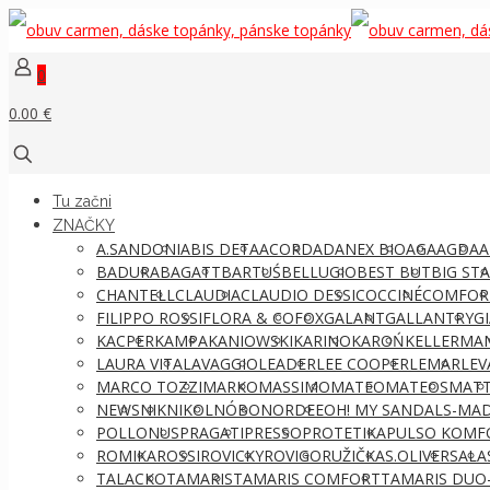
0
0.00 €
Tu začni
ZNAČKY
A.SANDONI
ABIS DETA
ACORD
ADANEX BIO
AGA
AGDA
A
BADURA
BAGATT
BARTUŚ
BELLUGIO
BEST BUT
BIG ST
CHANTELL
CLAUDIA
CLAUDIO DESSI
COCCINÉ
COMFOR
FILIPPO ROSSI
FLORA & CO
FOX
GALANT
GALLANTRY
G
KACPER
KAMPA
KANIOWSKI
KARINO
KAROŃ
KELLERMA
LAURA VITA
LAVAGGIO
LEADER
LEE COOPER
LEMAR
LEV
MARCO TOZZI
MARKO
MASSIMO
MATEO
MATEOS
MATT
NEWS
NIK
NIKOL
NÓBO
NORDEE
OH! MY SANDALS-MAD
POLLONUS
PRAGATI
PRESSO
PROTETIKA
PULSO KOMF
ROMIKA
ROSSI
ROVICKY
ROVIGO
RUŽIČKA
S.OLIVER
SALA
TALACKO
TAMARIS
TAMARIS COMFORT
TAMARIS DUO