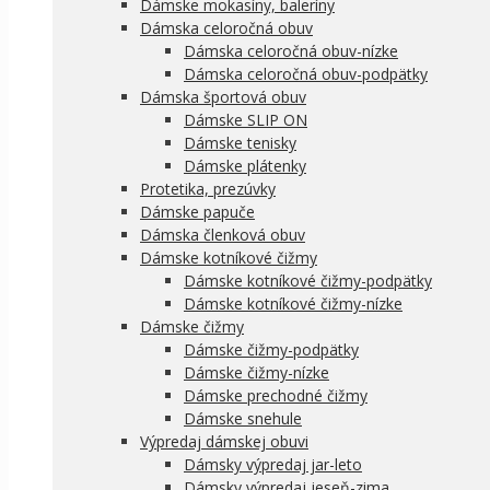
Dámske mokasíny, baleríny
Dámska celoročná obuv
Dámska celoročná obuv-nízke
Dámska celoročná obuv-podpätky
Dámska športová obuv
Dámske SLIP ON
Dámske tenisky
Dámske plátenky
Protetika, prezúvky
Dámske papuče
Dámska členková obuv
Dámske kotníkové čižmy
Dámske kotníkové čižmy-podpätky
Dámske kotníkové čižmy-nízke
Dámske čižmy
Dámske čižmy-podpätky
Dámske čižmy-nízke
Dámske prechodné čižmy
Dámske snehule
Výpredaj dámskej obuvi
Dámsky výpredaj jar-leto
Dámsky výpredaj jeseň-zima