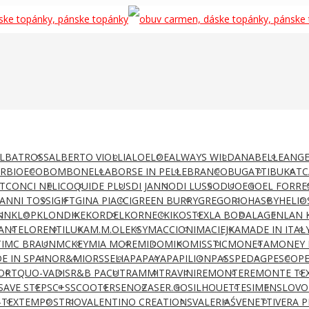
LBATROSS
ALBERTO VIOLLI
ALOELOE
ALWAYS WILD
ANABELLE
ANGE
AR
BIOECO
BOMBONELLA
BORSE IN PELLE
BRANCO
BUGATTI
BUKAT
C
T
CONCI NELI
COQUI
DE PLUS
DI JANNO
DI LUSSO
DUO
EGO
EL FORRE
IANNI TOSSI
GIFT
GINA PIACCI
GREEN BURRY
GREGORIO
HASBY
HELIO
NN
KLOP
KLONDIKE
KORDEL
KORNECKI
KOSTEX
LA BODA
LAGEN
LAN 
ANTE
LORENTI
LUKA
M.M.OLEKSY
MACCIONI
MACIEJKA
MADE IN ITAL
I
MC BRAUN
MCKEY
MIA MORE
MIDO
MIKO
MISSTIC
MONETA
MONEY 
E IN SPAIN
OR&MI
ORSSELIA
PAPAYA
PAPILION
PASS
PEDAG
PESCO
P
ORT
QUO-VADIS
R&B PACUT
RAMMIT
RAVINI
REMONTE
REMONTE TE
SAVE STEP
SC+S
SCOOTER
SENOZA
SER.GO
SILHOUETTE
SIMEN
SLOVO
-TEX
TEMPOS
TRIO
VALENTINO CREATIONS
VALERIAŚ
VENETTI
VERA P