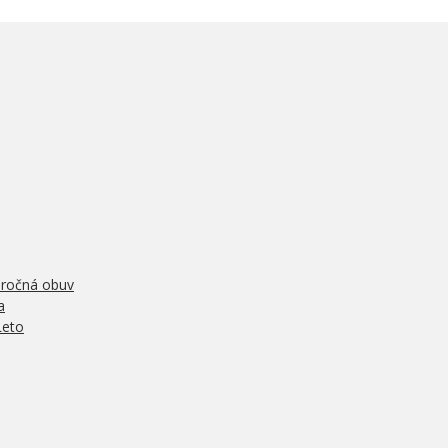
oročná obuv
a
Leto