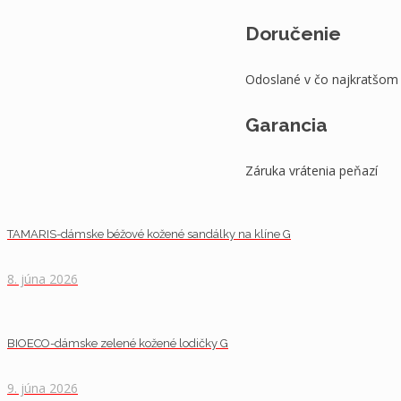
Doručenie
Odoslané v čo najkratšom
Garancia
Záruka vrátenia peňazí
TAMARIS-dámske béžové kožené sandálky na klíne G
8. júna 2026
BIOECO-dámske zelené kožené lodičky G
9. júna 2026