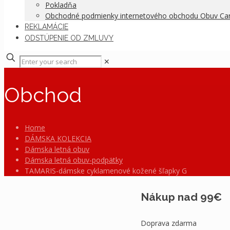
Pokladňa
Obchodné podmienky internetového obchodu Obuv C
REKLAMÁCIE
ODSTÚPENIE OD ZMLUVY
✕
Obchod
Home
DÁMSKA KOLEKCIA
Dámska letná obuv
Dámska letná obuv-podpätky
TAMARIS-dámske cyklamenové kožené šľapky G
Nákup nad 99€
Doprava zdarma