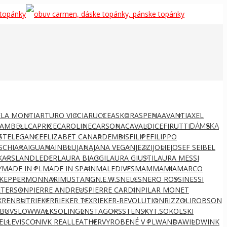
LA MONTI
ARTURO VICCI
ARUCCE
ASKOR
ASPENA
AVANTI
AXEL
AMBELL
CAPRICE
CAROLINE
CARSONA
CAVALDI
CEFIRUTTI
DÁMSKA
ST
ELEGANCE
ELIZABET CANARD
EMBIS
FILIPE
FILIPPO
S
CHIARA
IGUANA
INBLU
JANA
JANA VEGAN
JEZZI
JOLIE
JOSEF SEIBEL
KARS
LANDLEDER
LAURA BIAGGI
LAURA GIUSTI
LAURA MESSI
Y
MADE IN PL
MADE IN SPAIN
MALEDIVES
MAMMAMIA
MARCO
KEPPER
MONNARI
MUSTANG
N.E.W.S
NELES
NERO ROSSI
NESSI
ETERSON
PIERRE ANDREUS
PIERRE CARDIN
PILAR MONET
X
RENBUT
RIEKER
RIEKER TEX
RIEKER-REVOLUTION
RIZZOLI
ROBSON
BUV
SLOWWALK
SOLINGEN
STAGORS
STENSKY
T.SOKOLSKI
ELLE
VISCONI
VK REALLEATHER
VYROBENÉ V PL
WANDA
WILD
WINK