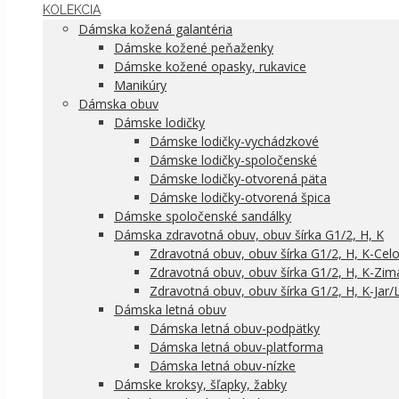
KOLEKCIA
Dámska kožená galantéria
Dámske kožené peňaženky
Dámske kožené opasky, rukavice
Manikúry
Dámska obuv
Dámske lodičky
Dámske lodičky-vychádzkové
Dámske lodičky-spoločenské
Dámske lodičky-otvorená päta
Dámske lodičky-otvorená špica
Dámske spoločenské sandálky
Dámska zdravotná obuv, obuv šírka G1/2, H, K
Zdravotná obuv, obuv šírka G1/2, H, K-Cel
Zdravotná obuv, obuv šírka G1/2, H, K-Zim
Zdravotná obuv, obuv šírka G1/2, H, K-Jar/
Dámska letná obuv
Dámska letná obuv-podpätky
Dámska letná obuv-platforma
Dámska letná obuv-nízke
Dámske kroksy, šľapky, žabky