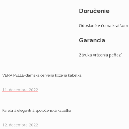
Doručenie
Odoslané v čo najkratšom
Garancia
Záruka vrátenia peňazí
VERA PELLE-dámska červená kožená kabelka
11. decembra 2022
Farebná elegantná spoločenská kabelka
12. decembra 2022