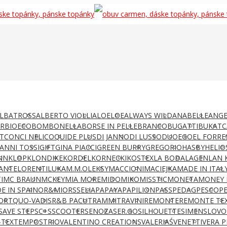
LBATROSS
ALBERTO VIOLLI
ALOELOE
ALWAYS WILD
ANABELLE
ANGE
AR
BIOECO
BOMBONELLA
BORSE IN PELLE
BRANCO
BUGATTI
BUKAT
C
T
CONCI NELI
COQUI
DE PLUS
DI JANNO
DI LUSSO
DUO
EGO
EL FORRE
IANNI TOSSI
GIFT
GINA PIACCI
GREEN BURRY
GREGORIO
HASBY
HELIO
NN
KLOP
KLONDIKE
KORDEL
KORNECKI
KOSTEX
LA BODA
LAGEN
LAN 
ANTE
LORENTI
LUKA
M.M.OLEKSY
MACCIONI
MACIEJKA
MADE IN ITAL
I
MC BRAUN
MCKEY
MIA MORE
MIDO
MIKO
MISSTIC
MONETA
MONEY 
E IN SPAIN
OR&MI
ORSSELIA
PAPAYA
PAPILION
PASS
PEDAG
PESCO
P
ORT
QUO-VADIS
R&B PACUT
RAMMIT
RAVINI
REMONTE
REMONTE TE
SAVE STEP
SC+S
SCOOTER
SENOZA
SER.GO
SILHOUETTE
SIMEN
SLOVO
-TEX
TEMPOS
TRIO
VALENTINO CREATIONS
VALERIAŚ
VENETTI
VERA P