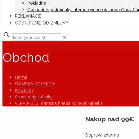
Pokladňa
Obchodné podmienky internetového obchodu Obuv C
REKLAMÁCIE
ODSTÚPENIE OD ZMLUVY
✕
Obchod
Home
DÁMSKA KOLEKCIA
KABELKY
Crossbody kabelky
VERA PELLE-dámska hnedá kožená kabelka
Nákup nad 99€
Doprava zdarma