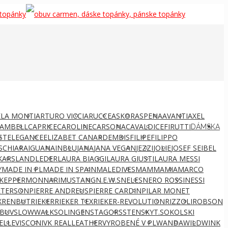
LA MONTI
ARTURO VICCI
ARUCCE
ASKOR
ASPENA
AVANTI
AXEL
AMBELL
CAPRICE
CAROLINE
CARSONA
CAVALDI
CEFIRUTTI
DÁMSKA
ST
ELEGANCE
ELIZABET CANARD
EMBIS
FILIPE
FILIPPO
S
CHIARA
IGUANA
INBLU
JANA
JANA VEGAN
JEZZI
JOLIE
JOSEF SEIBEL
KARS
LANDLEDER
LAURA BIAGGI
LAURA GIUSTI
LAURA MESSI
Y
MADE IN PL
MADE IN SPAIN
MALEDIVES
MAMMAMIA
MARCO
KEPPER
MONNARI
MUSTANG
N.E.W.S
NELES
NERO ROSSI
NESSI
ETERSON
PIERRE ANDREUS
PIERRE CARDIN
PILAR MONET
X
RENBUT
RIEKER
RIEKER TEX
RIEKER-REVOLUTION
RIZZOLI
ROBSON
BUV
SLOWWALK
SOLINGEN
STAGORS
STENSKY
T.SOKOLSKI
ELLE
VISCONI
VK REALLEATHER
VYROBENÉ V PL
WANDA
WILD
WINK