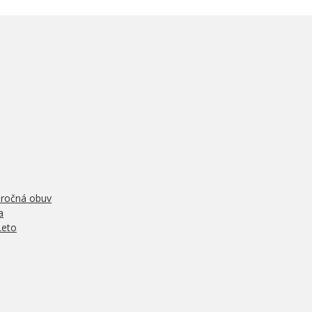
oročná obuv
a
Leto