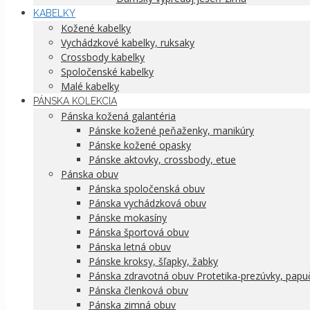
KABELKY
Kožené kabelky
Vychádzkové kabelky, ruksaky
Crossbody kabelky
Spoločenské kabelky
Malé kabelky
PÁNSKA KOLEKCIA
Pánska kožená galantéria
Pánske kožené peňaženky, manikúry
Pánske kožené opasky
Pánske aktovky, crossbody, etue
Pánska obuv
Pánska spoločenská obuv
Pánska vychádzková obuv
Pánske mokasíny
Pánska športová obuv
Pánska letná obuv
Pánske kroksy, šľapky, žabky
Pánska zdravotná obuv Protetika-prezúvky, papu
Pánska členková obuv
Pánska zimná obuv