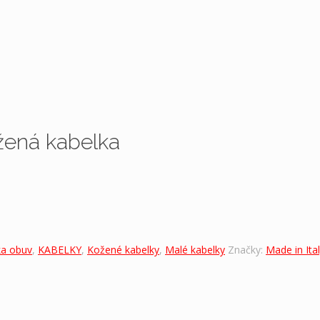
ená kabelka
a obuv
,
KABELKY
,
Kožené kabelky
,
Malé kabelky
Značky:
Made in Ita