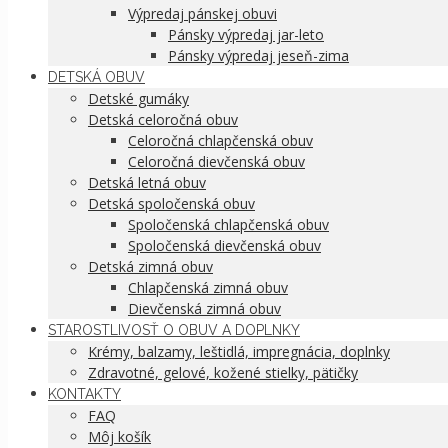
Výpredaj pánskej obuvi
Pánsky výpredaj jar-leto
Pánsky výpredaj jeseň-zima
DETSKÁ OBUV
Detské gumáky
Detská celoročná obuv
Celoročná chlapčenská obuv
Celoročná dievčenská obuv
Detská letná obuv
Detská spoločenská obuv
Spoločenská chlapčenská obuv
Spoločenská dievčenská obuv
Detská zimná obuv
Chlapčenská zimná obuv
Dievčenská zimná obuv
STAROSTLIVOSŤ O OBUV A DOPLNKY
Krémy, balzamy, leštidlá, impregnácia, doplnky
Zdravotné, gelové, kožené stielky, pätičky
KONTAKTY
FAQ
Môj košík