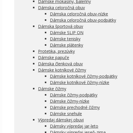
Dámske mokasíny, baleríny
Dámska celoročná obuv
Dámska celoročná obuv-nízke
Dámska celoročná obuv-podpätky
Dámska športová obuv
Dámske SLIP ON
Dámske tenisky
Dámske plátenky
Protetika, prezúvky
Dámske papuče
Dámska členková obuv
Dámske kotníkové čižmy
Dámske kotníkové čižmy-podpätky
Dámske kotníkové čižmy-nízke
Dámske čižmy
Dámske čižmy-podpätky
Dámske čižmy-nízke
Dámske prechodné čižmy
Dámske snehule
Výpredaj dámskej obuvi
Dámsky výpredaj jar-leto
Dámsky výpredaj jeseň-zima